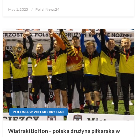
Posted
May 1, 2025
PolishNews24
on
POLONIA W WIELKIEJ BRYTANII
Wiatraki Bolton – polska drużyna piłkarska w