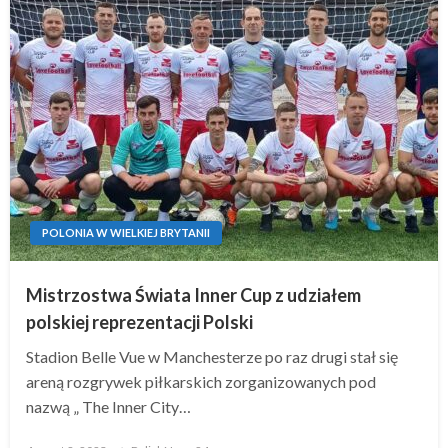
POLONIA W WIELKIEJ BRYTANII
Mistrzostwa Świata Inner Cup z udziałem
polskiej reprezentacji Polski
Stadion Belle Vue w Manchesterze po raz drugi stał się
areną rozgrywek piłkarskich zorganizowanych pod
nazwą „ The Inner City…
Posted