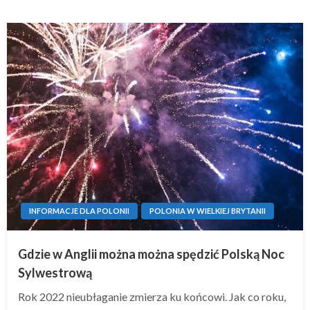
INFORMACJE DLA POLONII
POLONIA W WIELKIEJ BRYTANII
Gdzie w Anglii można można spędzić Polską Noc
Sylwestrową
Rok 2022 nieubłaganie zmierza ku końcowi. Jak co roku,