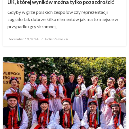
UK, której wyników można tylko pozazdrościć
Gdyby w grze polskich zespołów czy reprezentacji
zagrało tak dobrze kilka elementów jak ma to miejsce w
przypadku gry skromnej,…
Posted
December 10, 2024
PolishNews24
on