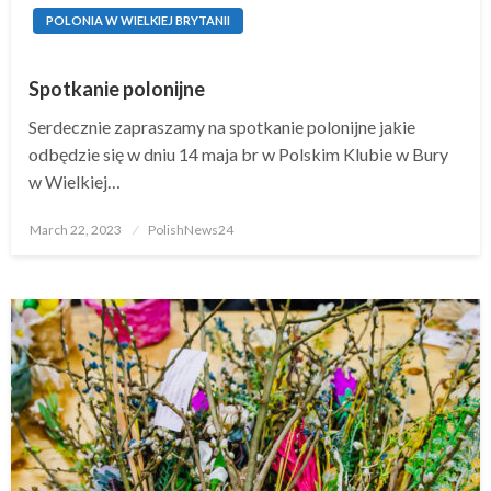
POLONIA W WIELKIEJ BRYTANII
Spotkanie polonijne
Serdecznie zapraszamy na spotkanie polonijne jakie
odbędzie się w dniu 14 maja br w Polskim Klubie w Bury
w Wielkiej…
Posted
March 22, 2023
PolishNews24
on