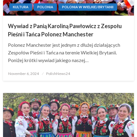
KULTURA
POLONIA
POLONIA W WIELKIEJ BRYTANII
Wywiad z Panią Karoliną Pawłowicz z Zespołu
Pieśni i Tańca Polonez Manchester
Polonez Manchester jest jednym z dłużej działających
Zespołów Pieśni i Tańca na terenie Wielkiej Brytanii.
Poniżej krótki wywiad jakiego naszej…
Posted
November 6, 2024
PolishNews24
on