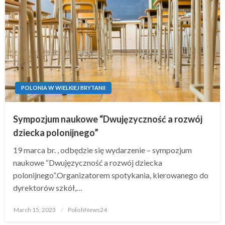
POLONIA W WIELKIEJ BRYTANII
Sympozjum naukowe “Dwujęzyczność a rozwój
dziecka polonijnego”
19 marca br. , odbędzie się wydarzenie – sympozjum
naukowe “Dwujęzyczność a rozwój dziecka
polonijnego”.Organizatorem spotykania, kierowanego do
dyrektorów szkół,…
Posted
March 15, 2023
PolishNews24
on