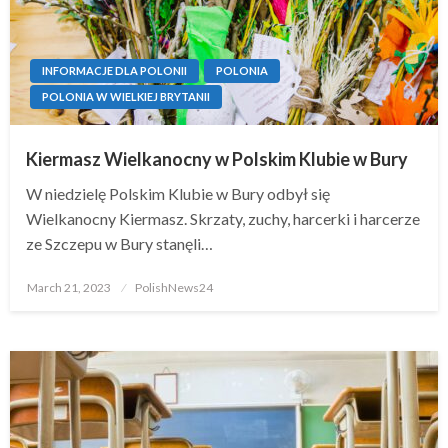
INFORMACJE DLA POLONII
POLONIA
POLONIA W WIELKIEJ BRYTANII
Kiermasz Wielkanocny w Polskim Klubie w Bury
W niedzielę Polskim Klubie w Bury odbył się
Wielkanocny Kiermasz. Skrzaty, zuchy, harcerki i harcerze
ze Szczepu w Bury stanęli…
Posted
March 21, 2023
PolishNews24
on