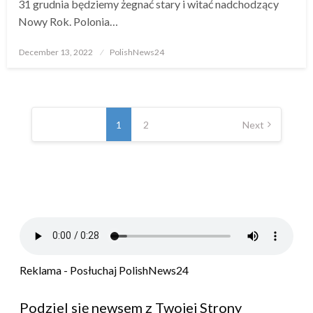
31 grudnia będziemy żegnać stary i witać nadchodzący
Nowy Rok. Polonia…
Posted
December 13, 2022
PolishNews24
on
Posts
1
2
Next
pagination
Reklama - Posłuchaj PolishNews24
Podziel się newsem z Twojej Strony