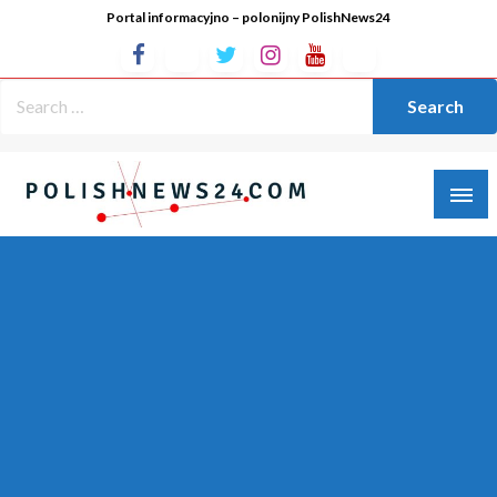
Portal informacyjno – polonijny PolishNews24