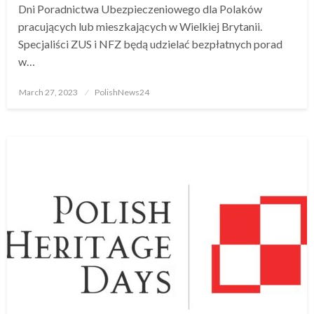
Dni Poradnictwa Ubezpieczeniowego dla Polaków
pracujących lub mieszkających w Wielkiej Brytanii.
Specjaliści ZUS i NFZ będą udzielać bezpłatnych porad
w…
Posted
March 27, 2023
PolishNews24
on