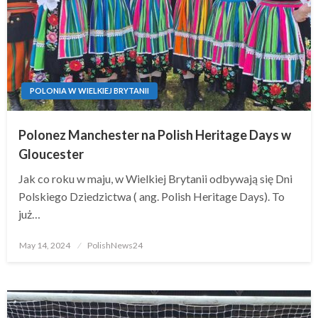
POLONIA W WIELKIEJ BRYTANII
Polonez Manchester na Polish Heritage Days w
Gloucester
Jak co roku w maju, w Wielkiej Brytanii odbywają się Dni
Polskiego Dziedzictwa ( ang. Polish Heritage Days). To
już…
Posted
May 14, 2024
PolishNews24
on