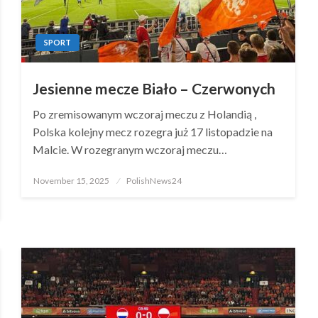
SPORT
Jesienne mecze Biało – Czerwonych
Po zremisowanym wczoraj meczu z Holandią ,
Polska kolejny mecz rozegra już 17 listopadzie na
Malcie. W rozegranym wczoraj meczu…
Posted
November 15, 2025
PolishNews24
on