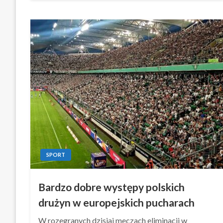
SPORT
Bardzo dobre występy polskich
drużyn w europejskich pucharach
W rozegranych dzisiaj meczach eliminacji w