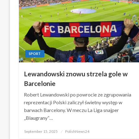
SPORT
Lewandowski znowu strzela gole w
Barcelonie
Robert Lewandowski po powrocie ze zgrupowania
reprezentacji Polski zaliczył świetny występ w
barwach Barcelony. W meczu La Liga snajper
„Blaugrany”…
Posted
September 15, 2025
PolishNews24
on