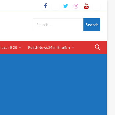
raca i B2B
PolishNews24 in English