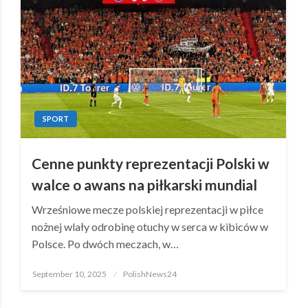
SPORT
Cenne punkty reprezentacji Polski w
walce o awans na piłkarski mundial
Wrześniowe mecze polskiej reprezentacji w piłce
nożnej wlały odrobinę otuchy w serca w kibiców w
Polsce. Po dwóch meczach, w…
Posted
September 10, 2025
PolishNews24
on