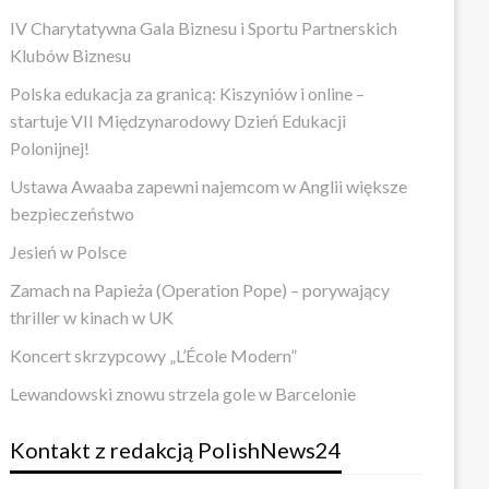
IV Charytatywna Gala Biznesu i Sportu Partnerskich
Klubów Biznesu
Polska edukacja za granicą: Kiszyniów i online –
startuje VII Międzynarodowy Dzień Edukacji
Polonijnej!
Ustawa Awaaba zapewni najemcom w Anglii większe
bezpieczeństwo
Jesień w Polsce
Zamach na Papieża (Operation Pope) – porywający
thriller w kinach w UK
Koncert skrzypcowy „L’École Modern”
Lewandowski znowu strzela gole w Barcelonie
Kontakt z redakcją PolishNews24