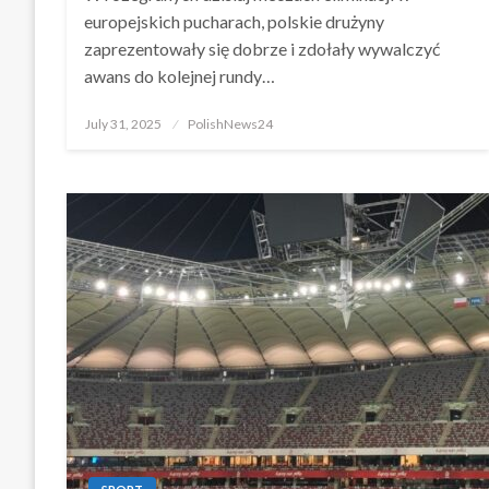
europejskich pucharach, polskie drużyny
zaprezentowały się dobrze i zdołały wywalczyć
awans do kolejnej rundy…
Posted
July 31, 2025
PolishNews24
on