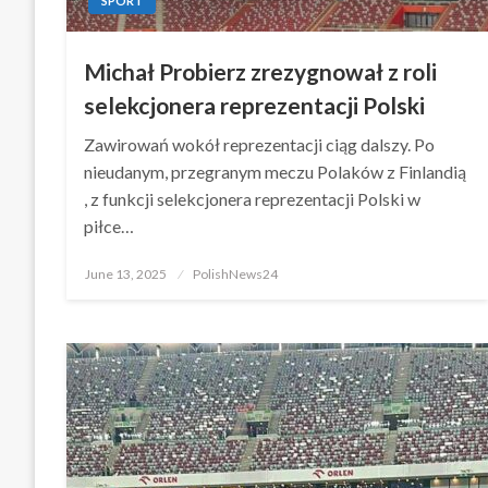
SPORT
Michał Probierz zrezygnował z roli
selekcjonera reprezentacji Polski
Zawirowań wokół reprezentacji ciąg dalszy. Po
nieudanym, przegranym meczu Polaków z Finlandią
, z funkcji selekcjonera reprezentacji Polski w
piłce…
Posted
June 13, 2025
PolishNews24
on