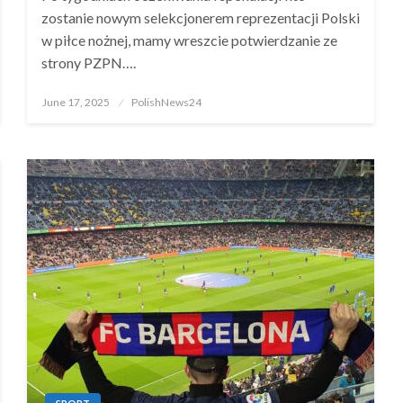
zostanie nowym selekcjonerem reprezentacji Polski
w piłce nożnej, mamy wreszcie potwierdzanie ze
strony PZPN….
Posted
June 17, 2025
PolishNews24
on