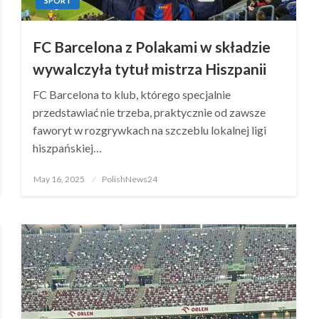
SPORT
FC Barcelona z Polakami w składzie
wywalczyła tytuł mistrza Hiszpanii
FC Barcelona to klub, którego specjalnie
przedstawiać nie trzeba, praktycznie od zawsze
faworyt w rozgrywkach na szczeblu lokalnej ligi
hiszpańskiej…
Posted
May 16, 2025
PolishNews24
on