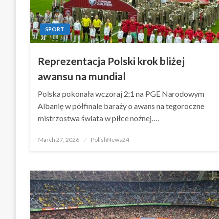
SPORT
Reprezentacja Polski krok bliżej
awansu na mundial
Polska pokonała wczoraj 2;1 na PGE Narodowym
Albanię w półfinale baraży o awans na tegoroczne
mistrzostwa świata w piłce nożnej….
Posted
March 27, 2026
PolishNews24
on