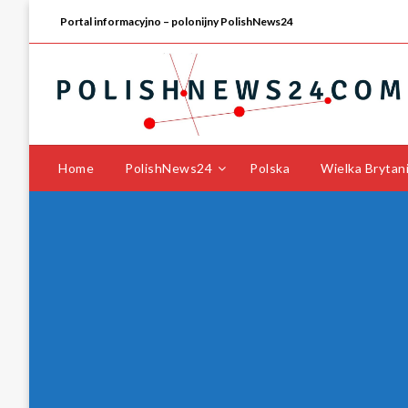
Portal informacyjno – polonijny PolishNews24
Home
PolishNews24
Polska
Wielka Brytan