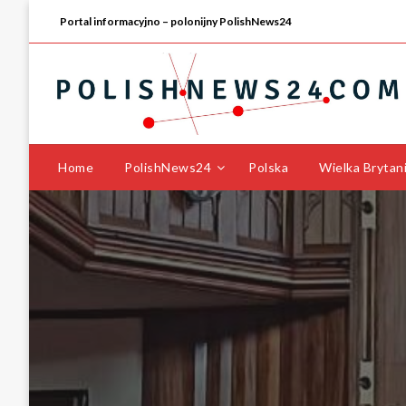
Portal informacyjno – polonijny PolishNews24
Home
PolishNews24
Polska
Wielka Brytan