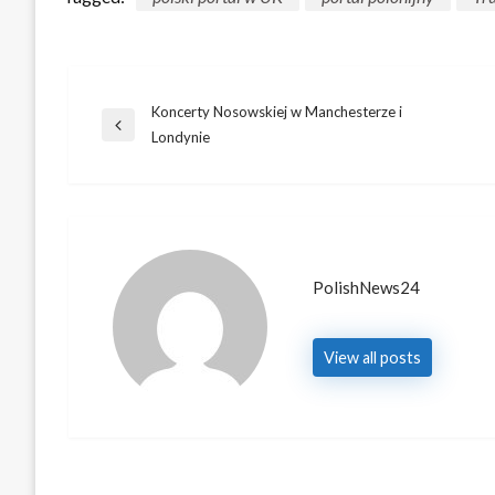
Post
Koncerty Nosowskiej w Manchesterze i
Previous
Londynie
Post
navigation
PolishNews24
View all posts