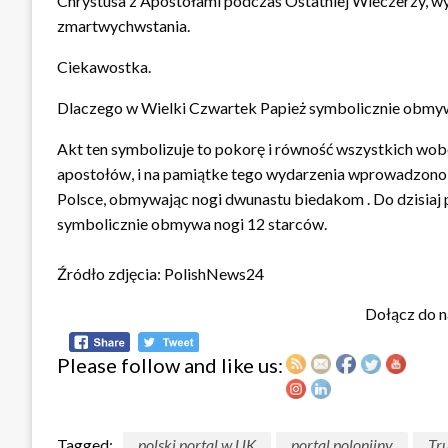
Chrystusa z Apostołami podczas Ostatniej Wieczerzy, wy
zmartwychwstania.
Ciekawostka.
Dlaczego w Wielki Czwartek Papież symbolicznie obmy
Akt ten symbolizuje to pokorę i równość wszystkich wob
apostołów, i na pamiątke tego wydarzenia wprowadzono t
Polsce, obmywając nogi dwunastu biedakom . Do dzisia
symbolicznie obmywa nogi 12 starców.
Źródło zdjęcia: PolishNews24
Dołącz do n
Please follow and like us:
Tagged:
polski portal w UK
portal polonijny
Tr