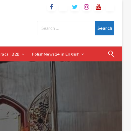
raca i B2B
PolishNews24 in English