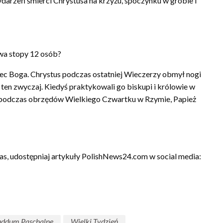
darzeń śmierci Chrystusa na krzyżu, spoczynku w grobie i
wa stopy 12 osób?
ec Boga. Chrystus podczas ostatniej Wieczerzy obmył nogi
en zwyczaj. Kiedyś praktykowali go biskupi i królowie w
j podczas obrzędów Wielkiego Czwartku w Rzymie, Papież
as, udostępniaj artykuły PolishNews24.com w social media:
uddum Paschalne
Wielki Tydzień