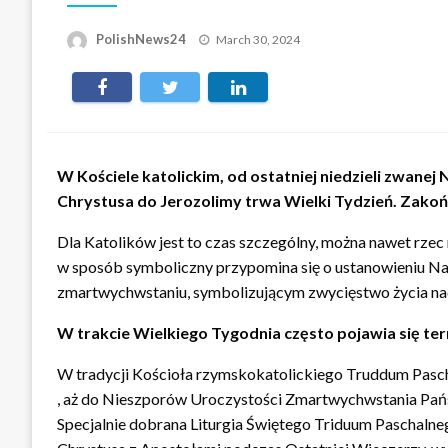
Posted
PolishNews24
March 30, 2024
on
W Kościele katolickim, od ostatniej niedzieli zwane
Chrystusa do Jerozolimy trwa Wielki Tydzień. Zako
Dla Katolików jest to czas szczególny, można nawet rzec 
w sposób symboliczny przypomina się o ustanowieniu Naj
zmartwychwstaniu, symbolizującym zwycięstwo życia nad
W trakcie Wielkiego Tygodnia często pojawia się te
W tradycji Kościoła rzymskokatolickiego Truddum Pasc
, aż do Nieszporów Uroczystości Zmartwychwstania Pań
Specjalnie dobrana Liturgia Świętego Triduum Paschalneg