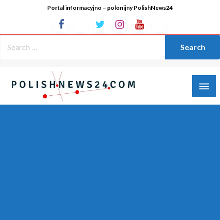
Portal informacyjno – polonijny PolishNews24