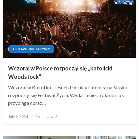
CIEKAWE INICJATYWY
Wczoraj w Polsce rozpoczął się „katolicki
Woodstock”
Wczoraj w Kokotku – leśnej dzielnicy Lublińca na Śląsku
rozpoczął się Festiwal Życia. Wydarzenie z roku na rok
przyciąga coraz…
Posted
July 9, 2024
PolishNews24
on