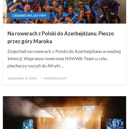
CIEKAWE INICJATYWY
Na rowerach z Polski do Azerbejdżanu. Pieszo
przez góry Maroka
Dojechali na rowerach z Polski do Azerbejdżanu w ważnej
intencji. Wyprawa rowerowa NINIWA Team u celu,
piechurzy ruszyli do Afryki….
Posted
September 4, 2024
PolishNews24
on