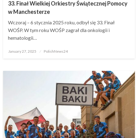
33. Finał Wielkiej Orkiestry Świątecznej Pomocy
w Manchesterze
Wczoraj – 6 stycznia 2025 roku, odbył się 33. Finał
WOŚP. W tym roku WOŚP zagrał dla onkologii i
hematologii…
Posted
January 27, 2025
PolishNews24
on