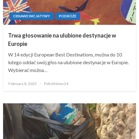
CIEKAWE INICJATYWY
PODRÓŻE
Trwa głosowanie na ulubione destynacje w
Europie
W 14 edycji European Best Destinations, można do 10
lutego oddać swój głos na ulubione destynacje w Europie.
Wybierać można…
Posted
February 8, 2023
PolishNews24
on