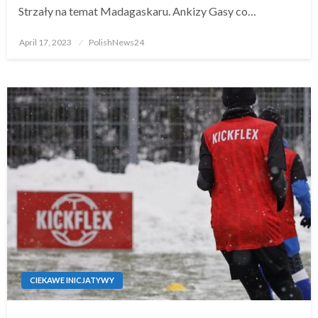
Strzały na temat Madagaskaru. Ankizy Gasy co…
Posted
April 17, 2023
PolishNews24
on
CIEKAWE INICJATYWY