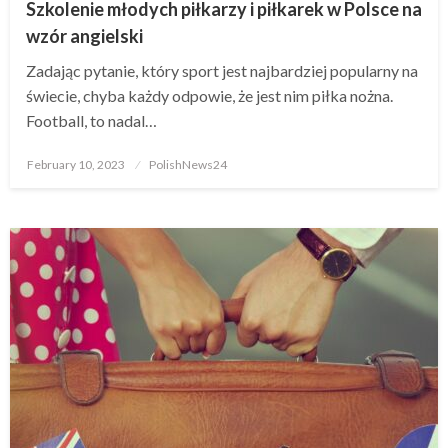
Szkolenie młodych piłkarzy i piłkarek w Polsce na
wzór angielski
Zadając pytanie, który sport jest najbardziej popularny na
świecie, chyba każdy odpowie, że jest nim piłka nożna.
Football, to nadal…
Posted
February 10, 2023
PolishNews24
on