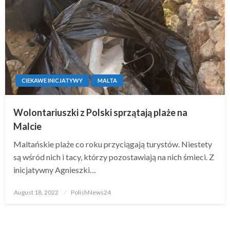
CIEKAWE INICJATYWY
MALTA
Wolontariuszki z Polski sprzątają plaże na
Malcie
Maltańskie plaże co roku przyciągają turystów. Niestety
są wśród nich i tacy, którzy pozostawiają na nich śmieci. Z
inicjatywny Agnieszki…
Posted
August 18, 2022
PolishNews24
on