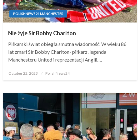
POLISHNEWS24 MANCHESTER
Nie żyje Sir Bobby Charlton
Piłkarski świat obiegła smutna wiadomość. W wieku 86
lat zmarł Sir Bobby Charlton- piłkarz, legenda
Manchesteru United i reprezentacji Anglii….
Posted
October 22, 2023
PolishNews24
on