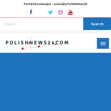
Portal informacyjno – polonijny PolishNews24