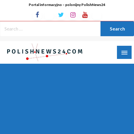
Portal informacyjno – polonijny PolishNews24