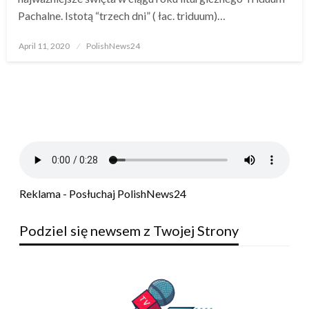
Pachalne. Istotą “trzech dni” ( łac. triduum)…
Posted
April 11, 2020
PolishNews24
on
Reklama - Posłuchaj PolishNews24
Podziel się newsem z Twojej Strony