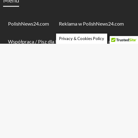
PolishNews24.com
Reklama w PolishNews24.com
Privacy & Cookies Policy
Współpraca / Pisz dla PolishNews24
Regulamin
Polityka prywatnosci
Dla prasy
Kontakt
Ogłoszenia
PolishNews24
ANGLIA
ANGLIA WIADOMOŚCI
AUSTRALIA
BIZNES
BREXIT
CIEKAWA SPRAWA
CIEKAWE WYDARZENIA