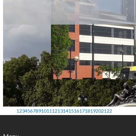
Metrolink Manchester Media City
1
2
3
4
5
6
7
8
9
10
11
12
13
14
15
16
17
18
19
20
21
22
Menu