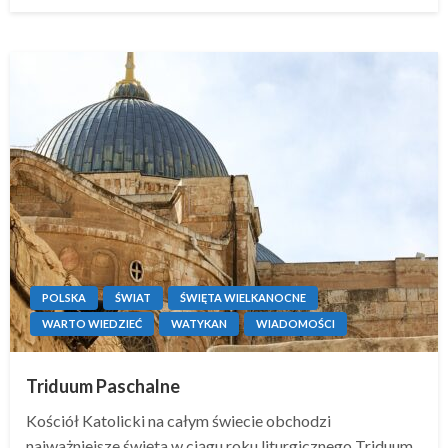
on
POLSKA
ŚWIAT
ŚWIĘTA WIELKANOCNE
WARTO WIEDZIEĆ
WATYKAN
WIADOMOŚCI
Triduum Paschalne
Kościół Katolicki na całym świecie obchodzi
najważniejsze święta w ciągu roku liturgicznego Triduum