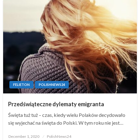
FELIETON
POLISHNEWS24
Przedświąteczne dylematy emigranta
Święta tuż tuż – czas, kiedy wielu Polaków decydowało
się wyjechać na święta do Polski. W tym roku nie jest…
Posted
December 1, 2020
PolishNews24