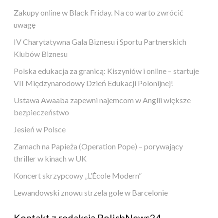
Zakupy online w Black Friday. Na co warto zwrócić
uwagę
IV Charytatywna Gala Biznesu i Sportu Partnerskich
Klubów Biznesu
Polska edukacja za granicą: Kiszyniów i online – startuje
VII Międzynarodowy Dzień Edukacji Polonijnej!
Ustawa Awaaba zapewni najemcom w Anglii większe
bezpieczeństwo
Jesień w Polsce
Zamach na Papieża (Operation Pope) – porywający
thriller w kinach w UK
Koncert skrzypcowy „L’École Modern”
Lewandowski znowu strzela gole w Barcelonie
Kontakt z redakcją PolishNews24