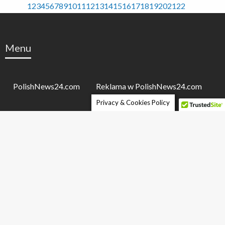
1
2
3
4
5
6
7
8
9
10
11
12
13
14
15
16
17
18
19
20
21
22
Menu
PolishNews24.com
Reklama w PolishNews24.com
Privacy & Cookies Policy
Współpraca / Pisz dla PolishNews24
Regulamin
Polityka prywatnosci
Dla prasy
Kontakt
Ogłoszenia
PolishNews24