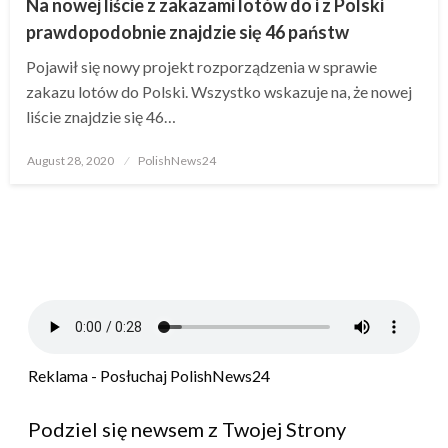
Na nowej liście z zakazami lotów do i z Polski
prawdopodobnie znajdzie się 46 państw
Pojawił się nowy projekt rozporządzenia w sprawie
zakazu lotów do Polski. Wszystko wskazuje na, że nowej
liście znajdzie się 46…
Posted
August 28, 2020
PolishNews24
on
Reklama - Posłuchaj PolishNews24
Podziel się newsem z Twojej Strony