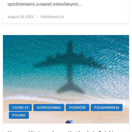
opóźnieniami, a nawet odwołanymi…
Posted
August 28, 2023
PolishNews24
on
COVID-19
GOSPODARKA
PODRÓŻE
POLISHNEWS24
POLSKA