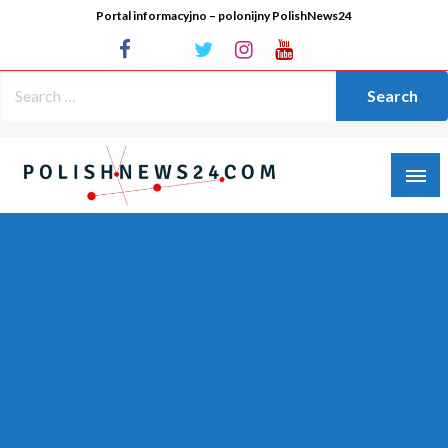
Portal informacyjno – polonijny PolishNews24