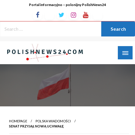
Portal informacyjno – polonijny PolishNews24
HOMEPAGE
POLSKA WIADOMOŚCI
SENAT PRZYJĄŁ NOWĄ UCHWAŁĘ