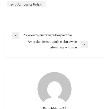
wiadomosci z Polski
Post
Z kierowcą nie zawsze bezpiecznie
Previous
Amerykanie wybudują elektrownię
navigation
Post
Next
atomową w Polsce
Post
PolishNews24