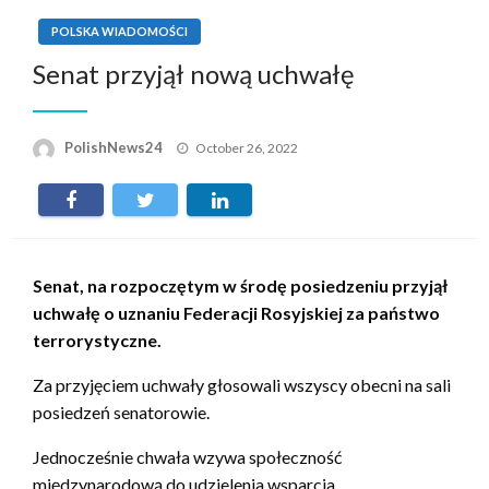
POLSKA WIADOMOŚCI
Senat przyjął nową uchwałę
Posted
PolishNews24
October 26, 2022
on
Senat, na rozpoczętym w środę posiedzeniu przyjął
uchwałę o uznaniu Federacji Rosyjskiej za państwo
terrorystyczne.
Za przyjęciem uchwały głosowali wszyscy obecni na sali
posiedzeń senatorowie.
Jednocześnie chwała wzywa społeczność
międzynarodową do udzielenia wsparcia