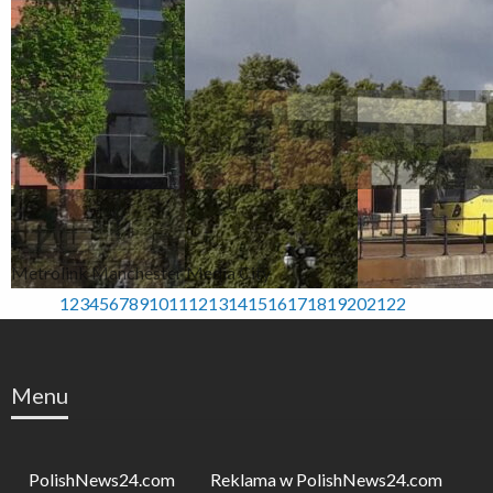
Metrolink Manchester Media City
1
2
3
4
5
6
7
8
9
10
11
12
13
14
15
16
17
18
19
20
21
22
Menu
PolishNews24.com
Reklama w PolishNews24.com