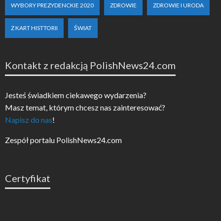
WYBORY PREZYDENCKIE 2020
ZDROWIE
ZDROWIE I URODA
Z KART HISTTORII
ŚWIAT
Kontakt z redakcją PolishNews24.com
Jesteś świadkiem ciekawego wydarzenia?
Masz temat, którym chcesz nas zainteresować?
Napisz do nas
!
Zespół portalu PolishNews24.com
Certyfikat