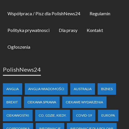
Współpraca / Pisz dla PolishNews24
Regulamin
Polityka prywatnosci
Dla prasy
Kontakt
Ogłoszenia
PolishNews24
ANGLIA
ANGLIA WIADOMOŚCI
AUSTRALIA
BIZNES
BREXIT
CIEKAWA SPRAWA
CIEKAWE WYDARZENIA
CIEKAWOSTKI
CO, GDZIE, KIEDY.
COVID-19
EUROPA
GOSPODARKA
INFORMACJE
INFORMACJE DLA POLONII