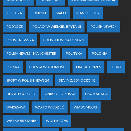
KULTURA
LONDYN
MALTA
MANCHESTER
PODRÓŻE
POLACY W WIELKIEJ BRYTANII
POLISHNEWS24
POLISH NEWS 24
POLISHNEWS24 LONDYN
POLISHNEWS24 MANCHESTER
POLITYKA
POLONIA
POLSKA
POLSKA WIADOMOŚCI
PRACA I BINZES
SPORT
SPORT W POLISH NEWS 24
STANY ZJEDNOCZONE
UNCATEGORIZED
UNIA EUROPEJSKA
US & KANADA
WARSZAWA
WARTO WIEDZIEĆ
WIADOMOŚCI
WIELKA BRYTANIA
WOLNY CZAS