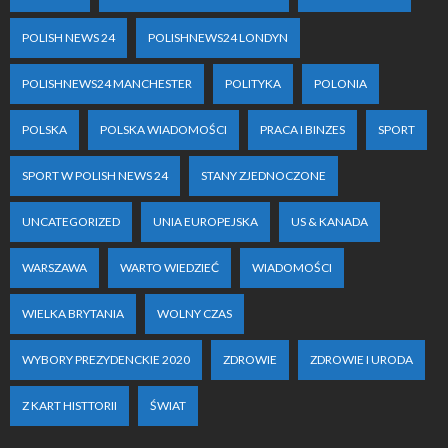
POLISH NEWS 24
POLISHNEWS24 LONDYN
POLISHNEWS24 MANCHESTER
POLITYKA
POLONIA
POLSKA
POLSKA WIADOMOŚCI
PRACA I BINZES
SPORT
SPORT W POLISH NEWS 24
STANY ZJEDNOCZONE
UNCATEGORIZED
UNIA EUROPEJSKA
US & KANADA
WARSZAWA
WARTO WIEDZIEĆ
WIADOMOŚCI
WIELKA BRYTANIA
WOLNY CZAS
WYBORY PREZYDENCKIE 2020
ZDROWIE
ZDROWIE I URODA
Z KART HISTTORII
ŚWIAT