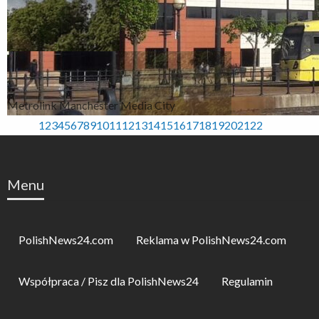
Metrolink Manchester Media City
1
2
3
4
5
6
7
8
9
10
11
12
13
14
15
16
17
18
19
20
21
22
Menu
PolishNews24.com
Reklama w PolishNews24.com
Współpraca / Pisz dla PolishNews24
Regulamin