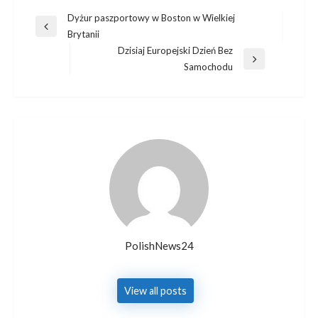
Post
Dyżur paszportowy w Boston w Wielkiej
Previous
Brytanii
navigation
Post
Dzisiaj Europejski Dzień Bez
Next
Samochodu
Post
PolishNews24
View all posts