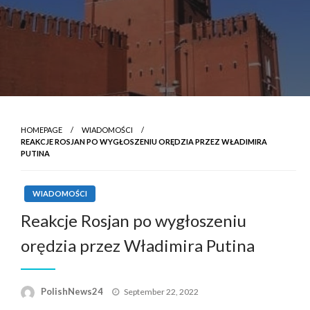
HOMEPAGE
WIADOMOŚCI
REAKCJE ROSJAN PO WYGŁOSZENIU ORĘDZIA PRZEZ WŁADIMIRA
PUTINA
WIADOMOŚCI
Reakcje Rosjan po wygłoszeniu
orędzia przez Władimira Putina
Posted
PolishNews24
September 22, 2022
on