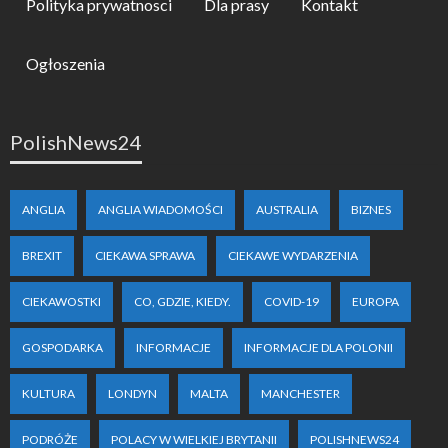
Polityka prywatnosci
Dla prasy
Kontakt
Ogłoszenia
PolishNews24
ANGLIA
ANGLIA WIADOMOŚCI
AUSTRALIA
BIZNES
BREXIT
CIEKAWA SPRAWA
CIEKAWE WYDARZENIA
CIEKAWOSTKI
CO, GDZIE, KIEDY.
COVID-19
EUROPA
GOSPODARKA
INFORMACJE
INFORMACJE DLA POLONII
KULTURA
LONDYN
MALTA
MANCHESTER
PODRÓŻE
POLACY W WIELKIEJ BRYTANII
POLISHNEWS24