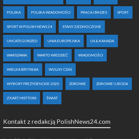
POLSKA
POLSKA WIADOMOŚCI
PRACA I BINZES
SPORT
SPORT W POLISH NEWS 24
STANY ZJEDNOCZONE
UNCATEGORIZED
UNIA EUROPEJSKA
US & KANADA
WARSZAWA
WARTO WIEDZIEĆ
WIADOMOŚCI
WIELKA BRYTANIA
WOLNY CZAS
WYBORY PREZYDENCKIE 2020
ZDROWIE
ZDROWIE I URODA
Z KART HISTTORII
ŚWIAT
Kontakt z redakcją PolishNews24.com