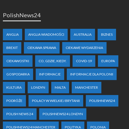
PolishNews24
ANGLIA
ANGLIA WIADOMOŚCI
AUSTRALIA
BIZNES
BREXIT
CIEKAWA SPRAWA
CIEKAWE WYDARZENIA
CIEKAWOSTKI
CO, GDZIE, KIEDY.
COVID-19
EUROPA
GOSPODARKA
INFORMACJE
INFORMACJE DLA POLONII
KULTURA
LONDYN
MALTA
MANCHESTER
PODRÓŻE
POLACY W WIELKIEJ BRYTANII
POLISHNEWS24
POLISH NEWS 24
POLISHNEWS24 LONDYN
POLISHNEWS24 MANCHESTER
POLITYKA
POLONIA