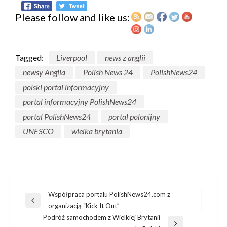
Please follow and like us:
Tagged:
Liverpool
news z anglii
newsy Anglia
Polish News 24
PolishNews24
polski portal informacyjny
portal informacyjny PolishNews24
portal PolishNews24
portal polonijny
UNESCO
wielka brytania
Post
Współpraca portalu PolishNews24.com z
Previous
organizacją “Kick It Out”
navigation
Post
Podróż samochodem z Wielkiej Brytanii