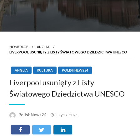
HOMEPAGE
ANGLIA
LIVERPOOL USUNIĘTY Z LISTY ŚWIATOWEGO DZIEDZICTWA UNESCO
ANGLIA
KULTURA
POLISHNEWS24
Liverpool usunięty z Listy
Światowego Dziedzictwa UNESCO
Posted
PolishNews24
July 27, 2021
on