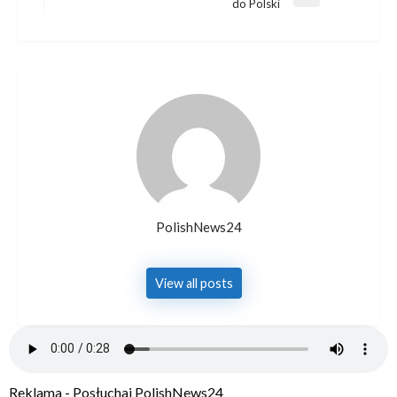
Next
do Polski
Post
PolishNews24
View all posts
Reklama - Posłuchaj PolishNews24