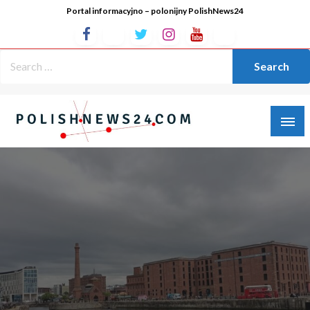
Portal informacyjno – polonijny PolishNews24