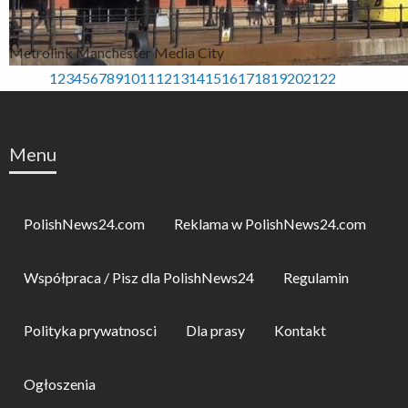
Metrolink Manchester Media City
1
2
3
4
5
6
7
8
9
10
11
12
13
14
15
16
17
18
19
20
21
22
Menu
PolishNews24.com
Reklama w PolishNews24.com
Współpraca / Pisz dla PolishNews24
Regulamin
Polityka prywatnosci
Dla prasy
Kontakt
Ogłoszenia