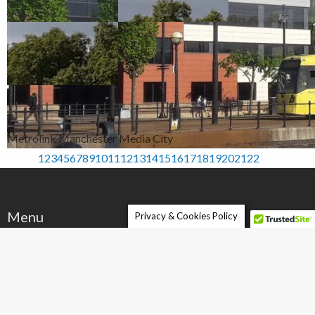
Metrolink Manchester Media City
1
2
3
4
5
6
7
8
9
10
11
12
13
14
15
16
17
18
19
20
21
22
Menu
Privacy & Cookies Policy
PolishNews24.com
Reklama w PolishNews24.com
Współpraca / Pisz dla PolishNews24
Regulamin