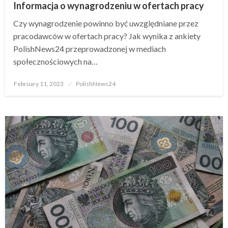
Informacja o wynagrodzeniu w ofertach pracy
Czy wynagrodzenie powinno być uwzględniane przez
pracodawców w ofertach pracy? Jak wynika z ankiety
PolishNews24 przeprowadzonej w mediach
społecznościowych na…
Posted
February 11, 2023
PolishNews24
on