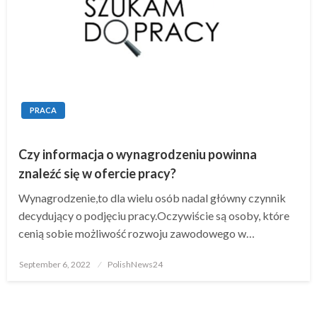
PRACA
Czy informacja o wynagrodzeniu powinna
znaleźć się w ofercie pracy?
Wynagrodzenie,to dla wielu osób nadal główny czynnik
decydujący o podjęciu pracy.Oczywiście są osoby, które
cenią sobie możliwość rozwoju zawodowego w…
Posted
September 6, 2022
PolishNews24
on