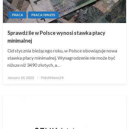
PRACA
PRACA I BINZES
Sprawdź ile w Polsce wynosi stawka płacy
minimalnej
Od stycznia bieżącego roku, w Polsce obowiązuje nowa
stawka płacy minimalnej. Wynagrodzenie nie może być
niższe niż 3490 złotych, a…
Posted
January 10, 2023
PolishNews24
on