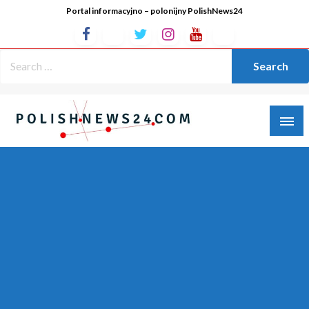
Portal informacyjno – polonijny PolishNews24