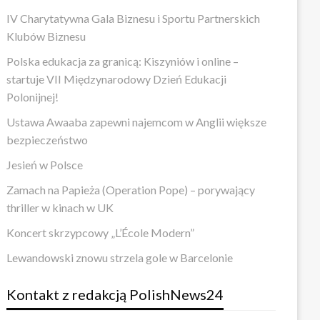
IV Charytatywna Gala Biznesu i Sportu Partnerskich
Klubów Biznesu
Polska edukacja za granicą: Kiszyniów i online –
startuje VII Międzynarodowy Dzień Edukacji
Polonijnej!
Ustawa Awaaba zapewni najemcom w Anglii większe
bezpieczeństwo
Jesień w Polsce
Zamach na Papieża (Operation Pope) – porywający
thriller w kinach w UK
Koncert skrzypcowy „L’École Modern”
Lewandowski znowu strzela gole w Barcelonie
Kontakt z redakcją PolishNews24