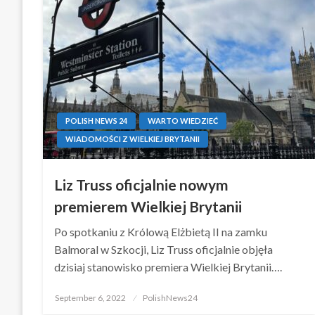
POLISH NEWS 24
WARTO WIEDZIEĆ
WIADOMOŚCI Z WIELKIEJ BRYTANII
Liz Truss oficjalnie nowym
premierem Wielkiej Brytanii
Po spotkaniu z Królową Elżbietą II na zamku
Balmoral w Szkocji, Liz Truss oficjalnie objęła
dzisiaj stanowisko premiera Wielkiej Brytanii….
Posted
September 6, 2022
PolishNews24
on