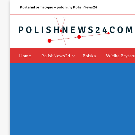
Portal informacyjno – polonijny PolishNews24
Home
PolishNews24
Polska
Wielka Brytan