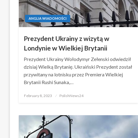
ANGLIA WIADOMOŚCI
Prezydent Ukrainy z wizytą w
Londynie w Wielkiej Brytanii
Prezydent Ukrainy Wołodymyr Zełenski odwiedził
dzisiaj Wielką Brytanię. Ukraiński Prezydent został
przywitany na lotnisku przez Premiera Wielkiej
Brytanii Rushi Sunaka,…
Posted
February 8, 2023
PolishNews24
on