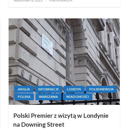
September 6, 2022
PolishNews24
on
ANGLIA
INFORMACJE
LONDYN
POLISHNEWS24
POLSKA
WARSZAWA
WIADOMOŚCI
Polski Premier z wizytą w Londynie
na Downing Street