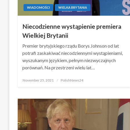
WIADOMOŚCI
WIELKA BRYTANIA
Niecodzienne wystąpienie premiera
Wielkiej Brytanii
Premier brytyjskiego rządu Borys Johnson od lat
potrafi zaskakiwać niecodziennymi wystąpieniami,
wyszukanym językiem, pełnym niezwyczajnych
porównań. Na przestrzeni wielu lat…
Posted
November 25, 2021
PolishNews24
on