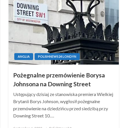
ANGLIA
POLISHNEWS24 LONDYN
Pożegnalne przemówienie Borysa
Johnsona na Downing Street
Ustępujący dzisiaj ze stanowiska premiera Wielkiej
Brytanii Borys Johnson, wygłosił pożegnalne
przemówienie na dziedzińcu przed siedzibą przy
Downing Street 10….
Posted