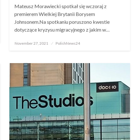
Mateusz Morawiecki spotkał się wczoraj z
premierem Wielkiej Brytanii Borysem
Johnsonem.Na spotkaniu poruszono kwestie
dotyczące kryzysu migracyjnego z jakim w…
Posted
November 27, 2021
PolishNews24
on