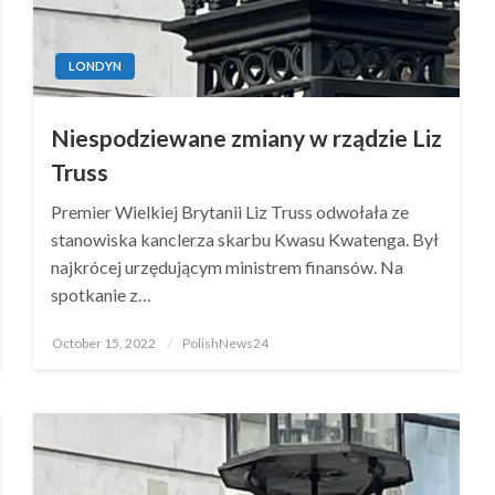
LONDYN
Niespodziewane zmiany w rządzie Liz
Truss
Premier Wielkiej Brytanii Liz Truss odwołała ze
stanowiska kanclerza skarbu Kwasu Kwatenga. Był
najkrócej urzędującym ministrem finansów. Na
spotkanie z…
Posted
October 15, 2022
PolishNews24
on