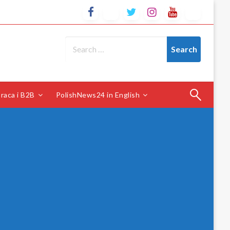
raca i B2B
PolishNews24 in English