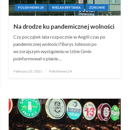
POLISH NEWS 24
WIELKA BRYTANIA
ZDROWIE
Na drodze ku pandemicznej wolności
Czy początek lata rozpocznie w Anglii czas po
pandemicznej wolności?Borys Johnson po
wczorajszym wystąpieniu w Izbie Gmin
poinformował o planie…
Posted
February 23, 2021
PolishNews24
on