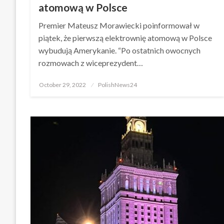
atomową w Polsce
Premier Mateusz Morawiecki poinformował w
piątek, że pierwszą elektrownię atomową w Polsce
wybudują Amerykanie. “Po ostatnich owocnych
rozmowach z wiceprezydent…
Posted
October 29, 2022
PolishNews24
on