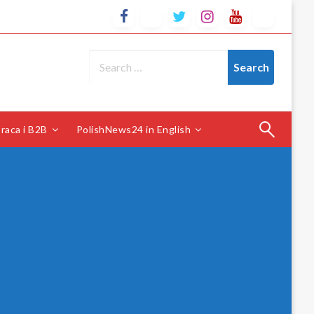
raca i B2B
PolishNews24 in English