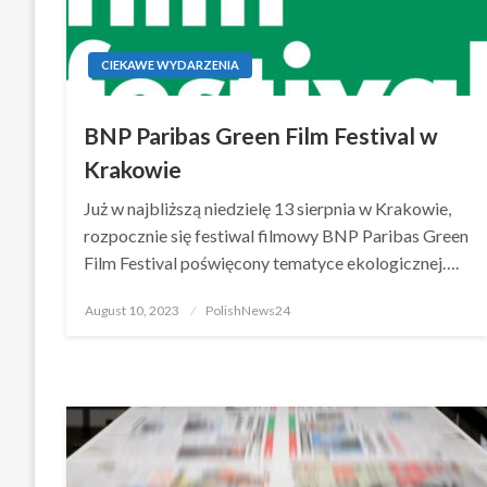
CIEKAWE WYDARZENIA
BNP Paribas Green Film Festival w
Krakowie
Już w najbliższą niedzielę 13 sierpnia w Krakowie,
rozpocznie się festiwal filmowy BNP Paribas Green
Film Festival poświęcony tematyce ekologicznej….
Posted
August 10, 2023
PolishNews24
on