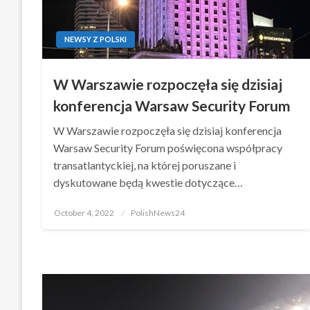
NEWSY Z POLSKI
W Warszawie rozpoczęła się dzisiaj
konferencja Warsaw Security Forum
W Warszawie rozpoczęła się dzisiaj konferencja
Warsaw Security Forum poświęcona współpracy
transatlantyckiej, na której poruszane i
dyskutowane będą kwestie dotyczące…
Posted
October 4, 2022
PolishNews24
on