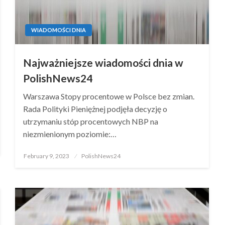
WIADOMOŚCI DNIA
Najważniejsze wiadomości dnia w
PolishNews24
Warszawa Stopy procentowe w Polsce bez zmian.
Rada Polityki Pieniężnej podjęła decyzję o
utrzymaniu stóp procentowych NBP na
niezmienionym poziomie:…
Posted
February 9, 2023
PolishNews24
on