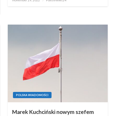
November 29, 2022
PolishNews24
on
POLSKA WIADOMOŚCI
Marek Kuchciński nowym szefem