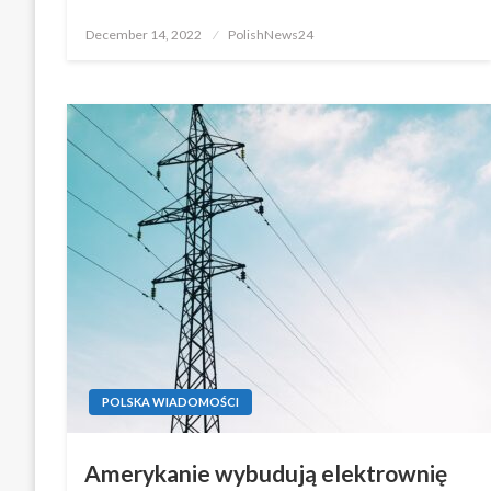
Posted
December 14, 2022
PolishNews24
on
POLSKA WIADOMOŚCI
Amerykanie wybudują elektrownię