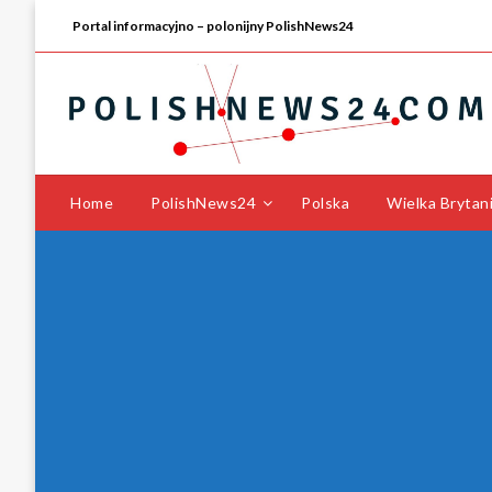
Portal informacyjno – polonijny PolishNews24
Home
PolishNews24
Polska
Wielka Brytan