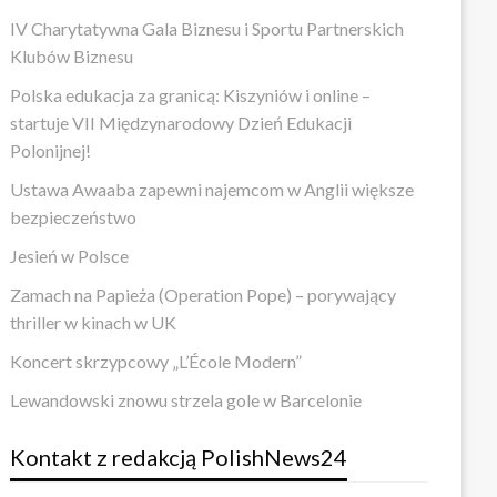
IV Charytatywna Gala Biznesu i Sportu Partnerskich
Klubów Biznesu
Polska edukacja za granicą: Kiszyniów i online –
startuje VII Międzynarodowy Dzień Edukacji
Polonijnej!
Ustawa Awaaba zapewni najemcom w Anglii większe
bezpieczeństwo
Jesień w Polsce
Zamach na Papieża (Operation Pope) – porywający
thriller w kinach w UK
Koncert skrzypcowy „L’École Modern”
Lewandowski znowu strzela gole w Barcelonie
Kontakt z redakcją PolishNews24