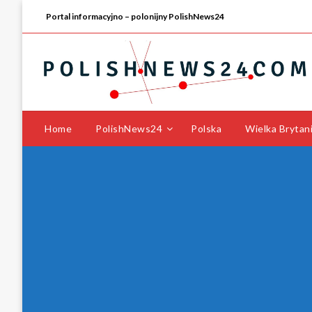
Portal informacyjno – polonijny PolishNews24
Home
PolishNews24
Polska
Wielka Brytan