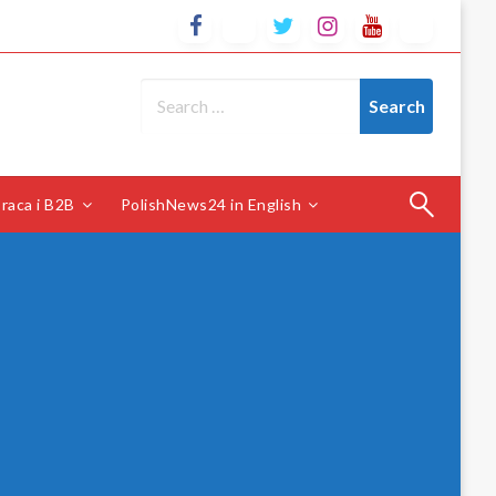
raca i B2B
PolishNews24 in English