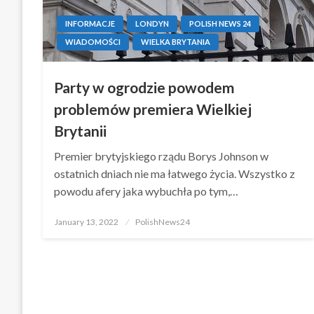
INFORMACJE
LONDYN
POLISH NEWS 24
WIADOMOŚCI
WIELKA BRYTANIA
Party w ogrodzie powodem
problemów premiera Wielkiej
Brytanii
Premier brytyjskiego rządu Borys Johnson w
ostatnich dniach nie ma łatwego życia. Wszystko z
powodu afery jaka wybuchła po tym,…
Posted
January 13, 2022
PolishNews24
on