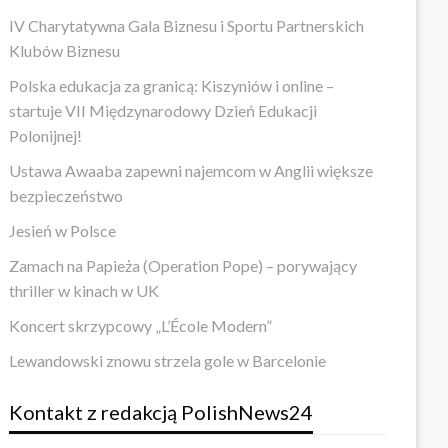
IV Charytatywna Gala Biznesu i Sportu Partnerskich
Klubów Biznesu
Polska edukacja za granicą: Kiszyniów i online –
startuje VII Międzynarodowy Dzień Edukacji
Polonijnej!
Ustawa Awaaba zapewni najemcom w Anglii większe
bezpieczeństwo
Jesień w Polsce
Zamach na Papieża (Operation Pope) – porywający
thriller w kinach w UK
Koncert skrzypcowy „L’École Modern”
Lewandowski znowu strzela gole w Barcelonie
Kontakt z redakcją PolishNews24