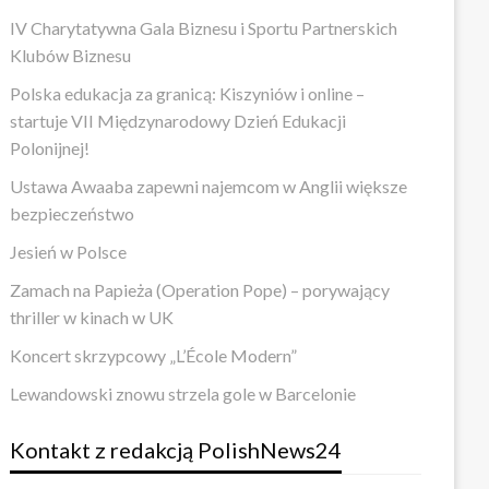
IV Charytatywna Gala Biznesu i Sportu Partnerskich
Klubów Biznesu
Polska edukacja za granicą: Kiszyniów i online –
startuje VII Międzynarodowy Dzień Edukacji
Polonijnej!
Ustawa Awaaba zapewni najemcom w Anglii większe
bezpieczeństwo
Jesień w Polsce
Zamach na Papieża (Operation Pope) – porywający
thriller w kinach w UK
Koncert skrzypcowy „L’École Modern”
Lewandowski znowu strzela gole w Barcelonie
Kontakt z redakcją PolishNews24