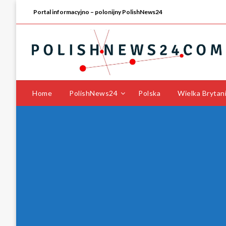
Portal informacyjno – polonijny PolishNews24
Home
PolishNews24
Polska
Wielka Brytan