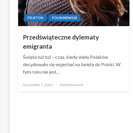
FELIETON
POLISHNEWS24
Przedświąteczne dylematy
emigranta
Święta tuż tuż – czas, kiedy wielu Polaków
decydowało się wyjechać na święta do Polski. W
tym roku nie jest…
Posted
December 1, 2020
PolishNews24
on