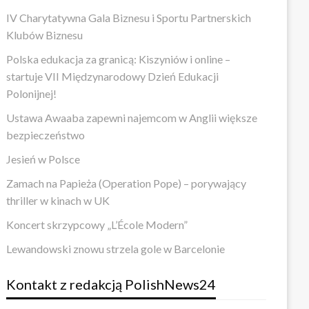
IV Charytatywna Gala Biznesu i Sportu Partnerskich
Klubów Biznesu
Polska edukacja za granicą: Kiszyniów i online –
startuje VII Międzynarodowy Dzień Edukacji
Polonijnej!
Ustawa Awaaba zapewni najemcom w Anglii większe
bezpieczeństwo
Jesień w Polsce
Zamach na Papieża (Operation Pope) – porywający
thriller w kinach w UK
Koncert skrzypcowy „L’École Modern”
Lewandowski znowu strzela gole w Barcelonie
Kontakt z redakcją PolishNews24