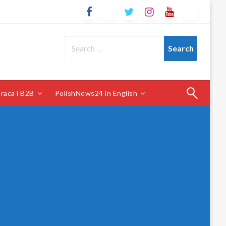
raca i B2B
PolishNews24 in English