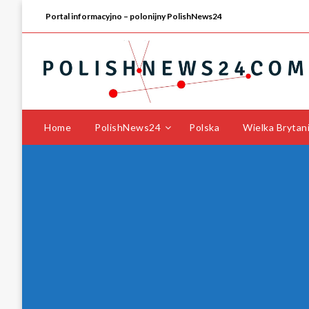
Portal informacyjno – polonijny PolishNews24
Home
PolishNews24
Polska
Wielka Brytan