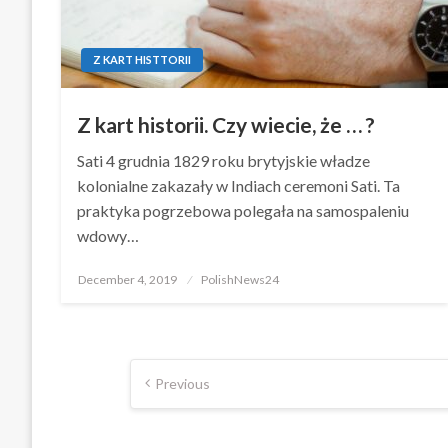
Z KART HISTTORII
Z kart historii. Czy wiecie, że … ?
Sati 4 grudnia 1829 roku brytyjskie władze
kolonialne zakazały w Indiach ceremoni Sati. Ta
praktyka pogrzebowa polegała na samospaleniu
wdowy…
Posted
December 4, 2019
PolishNews24
on
Posts
Previous
pagination