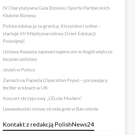
IV Charytatywna Gala Biznesu i Sportu Partnerskich
Klubów Biznesu
Polska edukacja za granicą: Kiszyniów i online –
startuje VII Międzynarodowy Dzień Edukacji
Polonijnej!
Ustawa Awaaba zapewni najemcom w Anglii większe
bezpieczeństwo
Jesień w Polsce
Zamach na Papieża (Operation Pope) – porywający
thriller w kinach w UK
Koncert skrzypcowy „L’École Modern”
Lewandowski znowu strzela gole w Barcelonie
Kontakt z redakcją PolishNews24