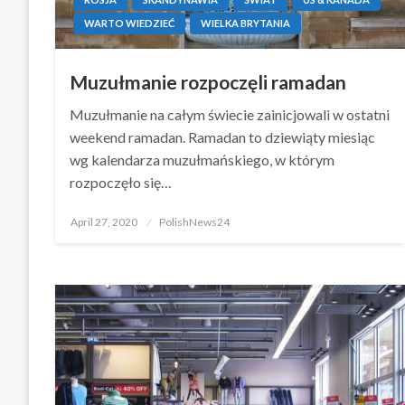
WARTO WIEDZIEĆ
WIELKA BRYTANIA
Muzułmanie rozpoczęli ramadan
Muzułmanie na całym świecie zainicjowali w ostatni
weekend ramadan. Ramadan to dziewiąty miesiąc
wg kalendarza muzułmańskiego, w którym
rozpoczęło się…
Posted
April 27, 2020
PolishNews24
on