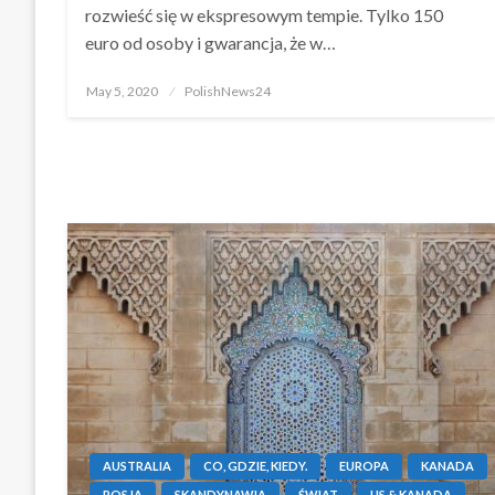
rozwieść się w ekspresowym tempie. Tylko 150
euro od osoby i gwarancja, że w…
Posted
May 5, 2020
PolishNews24
on
AUSTRALIA
CO, GDZIE, KIEDY.
EUROPA
KANADA
ROSJA
SKANDYNAWIA
ŚWIAT
US & KANADA