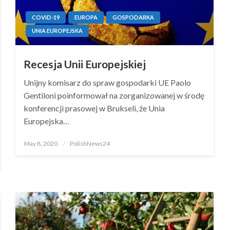
COVID-19
EUROPA
GOSPODARKA
UNIA EUROPEJSKA
Recesja Unii Europejskiej
Unijny komisarz do spraw gospodarki UE Paolo
Gentiloni poinformował na zorganizowanej w środę
konferencji prasowej w Brukseli, że Unia
Europejska…
Posted
May 8, 2020
PolishNews24
on