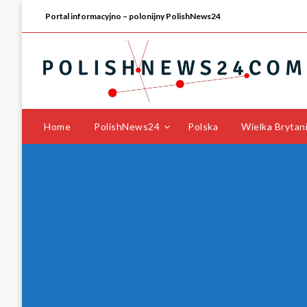
Portal informacyjno – polonijny PolishNews24
Home
PolishNews24
Polska
Wielka Brytan