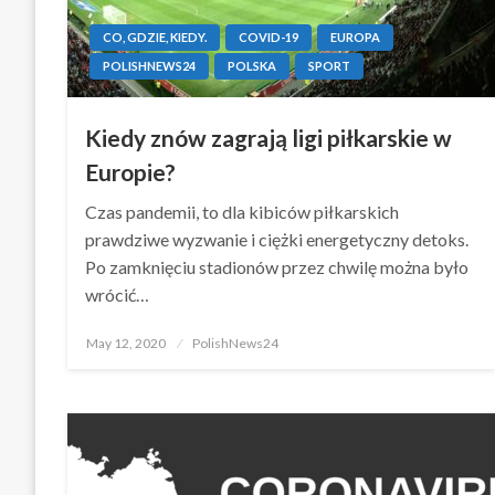
CO, GDZIE, KIEDY.
COVID-19
EUROPA
POLISHNEWS24
POLSKA
SPORT
Kiedy znów zagrają ligi piłkarskie w
Europie?
Czas pandemii, to dla kibiców piłkarskich
prawdziwe wyzwanie i ciężki energetyczny detoks.
Po zamknięciu stadionów przez chwilę można było
wrócić…
Posted
May 12, 2020
PolishNews24
on