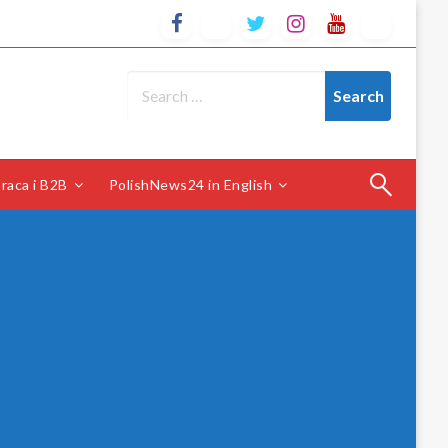
raca i B2B
PolishNews24 in English