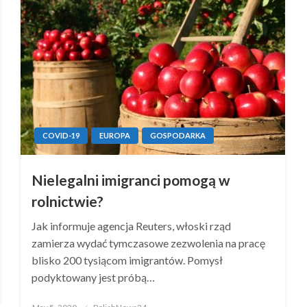
COVID-19
EUROPA
GOSPODARKA
Nielegalni imigranci pomogą w
rolnictwie?
Jak informuje agencja Reuters, włoski rząd
zamierza wydać tymczasowe zezwolenia na pracę
blisko 200 tysiącom imigrantów. Pomysł
podyktowany jest próbą…
Posted