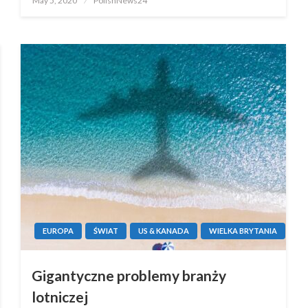
May 5, 2020
PolishNews24
on
EUROPA
ŚWIAT
US & KANADA
WIELKA BRYTANIA
Gigantyczne problemy branży
lotniczej