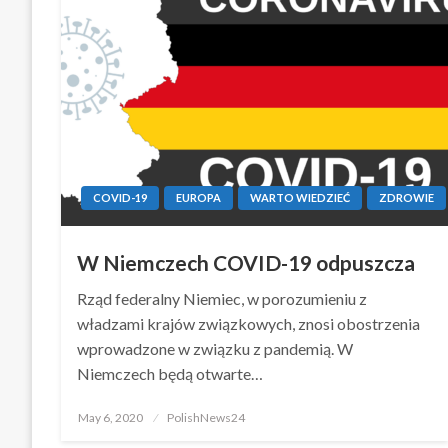
COVID-19
EUROPA
WARTO WIEDZIEĆ
ZDROWIE
W Niemczech COVID-19 odpuszcza
Rząd federalny Niemiec, w porozumieniu z
władzami krajów związkowych, znosi obostrzenia
wprowadzone w związku z pandemią. W
Niemczech będą otwarte…
Posted
May 6, 2020
PolishNews24
on