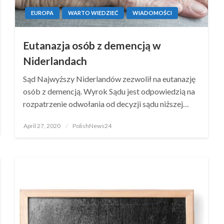
EUROPA
WARTO WIEDZIEĆ
WIADOMOŚCI
Eutanazja osób z demencją w
Niderlandach
Sąd Najwyższy Niderlandów zezwolił na eutanazję
osób z demencją. Wyrok Sądu jest odpowiedzią na
rozpatrzenie odwołania od decyzji sądu niższej…
Posted
April 27, 2020
PolishNews24
on