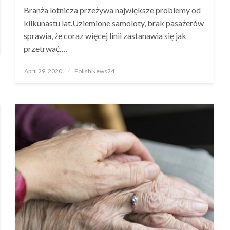
Branża lotnicza przeżywa największe problemy od
kilkunastu lat.Uziemione samoloty, brak pasażerów
sprawia, że coraz więcej linii zastanawia się jak
przetrwać….
Posted
April 29, 2020
PolishNews24
on