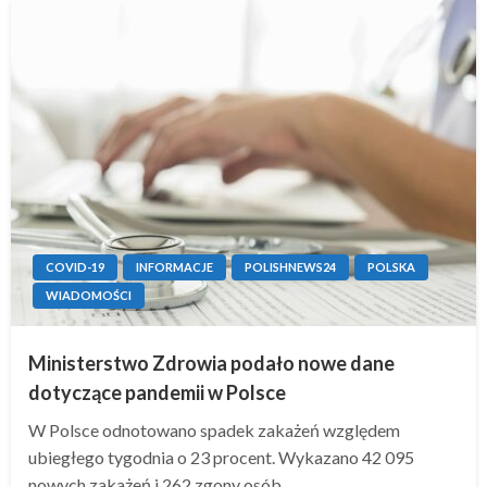
COVID-19
INFORMACJE
POLISHNEWS24
POLSKA
WIADOMOŚCI
Ministerstwo Zdrowia podało nowe dane
dotyczące pandemii w Polsce
W Polsce odnotowano spadek zakażeń względem
ubiegłego tygodnia o 23 procent. Wykazano 42 095
nowych zakażeń i 262 zgony osób…