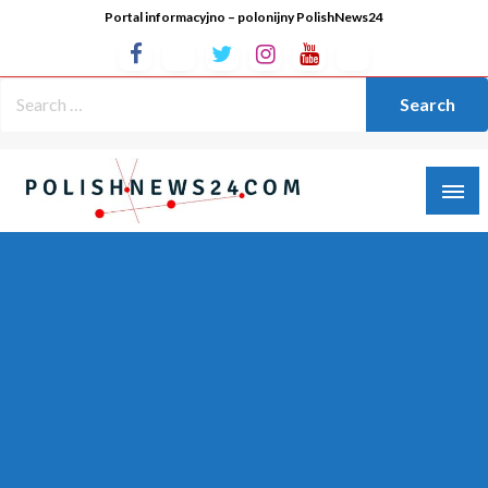
Portal informacyjno – polonijny PolishNews24