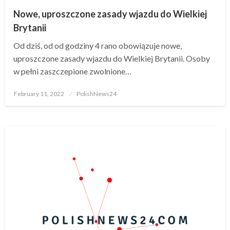
Nowe, uproszczone zasady wjazdu do Wielkiej
Brytanii
Od dziś, od od godziny 4 rano obowiązuje nowe,
uproszczone zasady wjazdu do Wielkiej Brytanii. Osoby
w pełni zaszczepione zwolnione…
Posted
February 11, 2022
PolishNews24
on