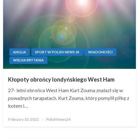
ANGLIA
SPORT W POLISH NEWS 24
WIADOMOŚCI
WIELKA BRYTANIA
Kłopoty obrońcy londyńskiego West Ham
27- letni obrońca West Ham Kurt Zouma znalazł się w
poważnych tarapatach. Kurt Zouma, który pomylił piłkę z
kotem i…
Posted
February 10, 2022
PolishNews24
on