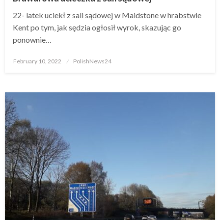
22- latek uciekł z sali sądowej w Maidstone w hrabstwie
Kent po tym, jak sędzia ogłosił wyrok, skazując go
ponownie…
Posted
February 10, 2022
PolishNews24
on