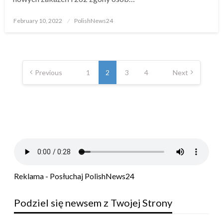
Posted
February 10, 2022
PolishNews24
on
Posts
Previous
1
2
3
4
Next
pagination
Reklama - Posłuchaj PolishNews24
Podziel się newsem z Twojej Strony