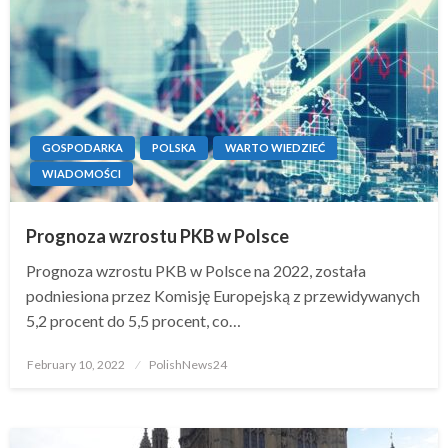
GOSPODARKA
POLSKA
WARTO WIEDZIEĆ
WIADOMOŚCI
Prognoza wzrostu PKB w Polsce
Prognoza wzrostu PKB w Polsce na 2022, została
podniesiona przez Komisję Europejską z przewidywanych
5,2 procent do 5,5 procent, co…
Posted
February 10, 2022
PolishNews24
on