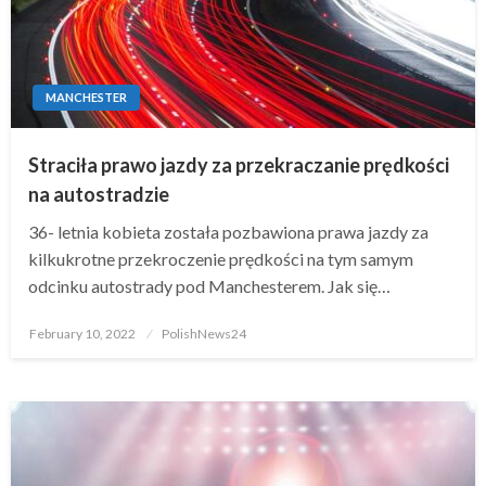
MANCHESTER
Straciła prawo jazdy za przekraczanie prędkości
na autostradzie
36- letnia kobieta została pozbawiona prawa jazdy za
kilkukrotne przekroczenie prędkości na tym samym
odcinku autostrady pod Manchesterem. Jak się…
Posted
February 10, 2022
PolishNews24
on