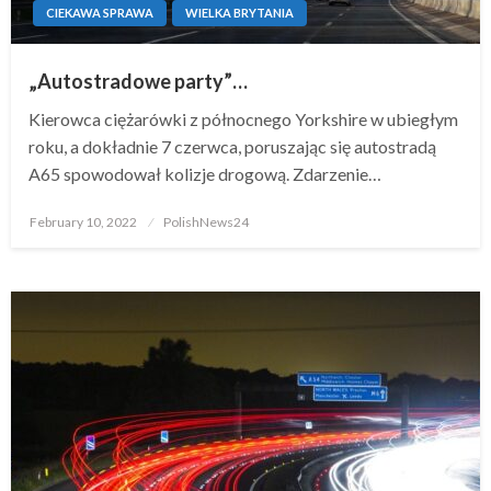
CIEKAWA SPRAWA
WIELKA BRYTANIA
„Autostradowe party”…
Kierowca ciężarówki z północnego Yorkshire w ubiegłym
roku, a dokładnie 7 czerwca, poruszając się autostradą
A65 spowodował kolizje drogową. Zdarzenie…
Posted
February 10, 2022
PolishNews24
on